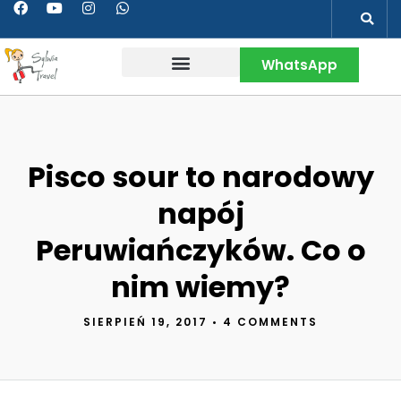
WhatsApp
Wakacje w Peru
Kontakt & Więcej
Pisco sour to narodowy
napój
Peruwiańczyków. Co o
nim wiemy?
SIERPIEŃ 19, 2017
•
4 COMMENTS