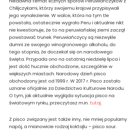
niedawna temat licznych sporów Peruwiańczyków z
Chilijczykami, którzy swojemu krajowi przypisywali
jego wynalezienie. W walce, która na tym tle
powstała, ostatecznie wygrało Peru i aktualnie nikt
nie kwestionuje, że to na peruwiańskiej ziemi zaczął
powstawać trunek. Peruwiańczycy są niezwykle
dumni ze swojego winogronowego alkoholu, do
tego stopnia, że doczekał się on narodowego
święta. Przypada ono na ostatnią niedzielę lipca i
jest dość hucznie obchodzone, szczególnie w
większych miastach. Narodowy dzień pisco
obchodzony jest od 1999 r. W 2017 r. Pisco zostało
uznane oficjalnie za Dziedzictwo Kulturowe Narodu.
O tym, jak aktualnie wygląda sytuacja pisco na
światowym rynku, przeczytasz m.in.
tutaj
.
Z pisco związany jest także inny, nie mniej popularny
napój, a mianowicie rodzaj koktajlu – pisco sour.