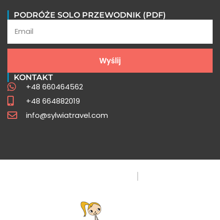
Wycieczki do Peru FAQ
PODRÓŻE SOLO PRZEWODNIK (PDF)
Poznaj odpowiedzi na najczęściej
zadawane pytania o Peru
Wyślij
Sprawdź
KONTAKT
+48 660464562
+48 664882019
info@sylwiatravel.com
Polityka Prywatności
FAQ