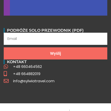
PODRÓŻE SOLO PRZEWODNIK (PDF)
Wycieczki do Peru FAQ
Wyślij
KONTAKT
Poznaj odpowiedzi na najczęściej
+48 660464562
zadawane pytania o Peru
+48 664882019
info@sylwiatravel.com
Sprawdź