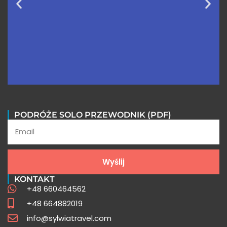
Wycieczki do Peru FAQ
PODRÓŻE SOLO PRZEWODNIK (PDF)
Poznaj odpowiedzi na najczęściej
zadawane pytania o Peru
Wyślij
Sprawdź
KONTAKT
+48 660464562
+48 664882019
info@sylwiatravel.com