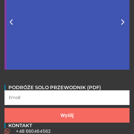
PODRÓŻE SOLO PRZEWODNIK (PDF)
Wycieczki do Peru FAQ
Wyślij
KONTAKT
Poznaj odpowiedzi na najczęściej
+48 660464562