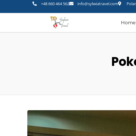
+48 660 464 562
info@sylwiatravel.com
Polan
Home
Pok