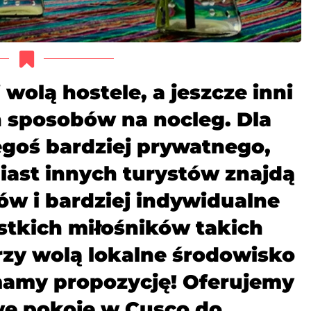
i wolą hostele, a jeszcze inni
h sposobów na nocleg. Dla
goś bardziej prywatnego,
iast innych turystów znajdą
w i bardziej indywidualne
stkich miłośników takich
rzy wolą lokalne środowisko
mamy propozycję! Oferujemy
e pokoje w Cusco do