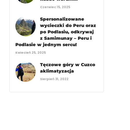
Czerwiec 15, 2025
Spersonalizowane
wycieczki do Peru oraz
po Podlasiu, odkrywaj
z Samimunay – Peru i
Podlasie w jednym sercu!
Kwiecień 25, 2025
Tęczowe góry w Cuzco
aklimatyzacja
Sierpień 31, 2022