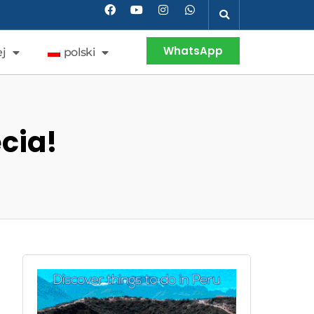
WhatsApp
j
polski
cia!