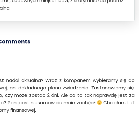
ras, cudownych miejsc i ludzi, z którymi każda podróż
alna.
 Comments
jest nadal akrualna? Wraz z kompanem wybieramy się do
ej, ani dokładnego planu zwiedzania. Zastanawiamy się,
, czy może zostac 2 dni. Ale co to tak naprawdę jest za
ta? Pani post niesamowicie mnie zachęcił
Chciałam też
rny finansowej.