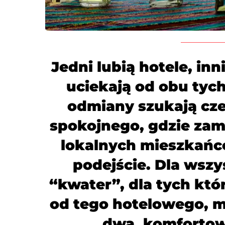
Jedni lubią hotele, inn
uciekają od obu tyc
odmiany szukają cze
spokojnego, gdzie zam
lokalnych mieszkańcó
podejście. Dla wszy
“kwater”, dla tych któ
od tego hotelowego, 
dwa, komfortow