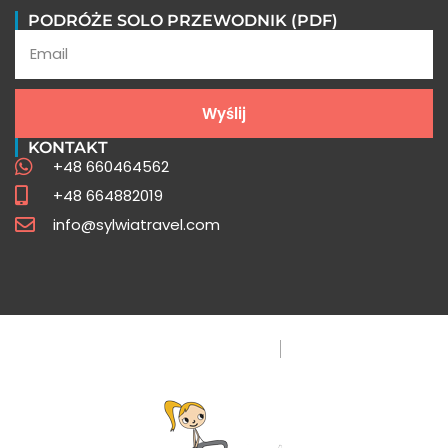
Wycieczki do Peru FAQ
PODRÓŻE SOLO PRZEWODNIK (PDF)
Poznaj odpowiedzi na najczęściej
zadawane pytania o Peru
Wyślij
Sprawdź
KONTAKT
+48 660464562
+48 664882019
info@sylwiatravel.com
Polityka Prywatności
FAQ