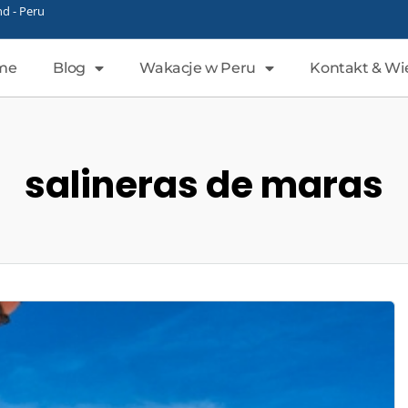
d - Peru
me
Blog
Wakacje w Peru
Kontakt & Wi
salineras de maras