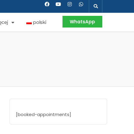
WhatsApp
ęcej
polski
[booked-appointments]