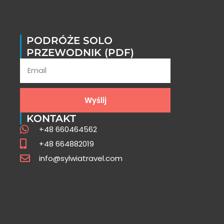
PODRÓŻE SOLO
PRZEWODNIK (PDF)
Wyślij
KONTAKT
+48 660464562
+48 664882019
info@sylwiatravel.com