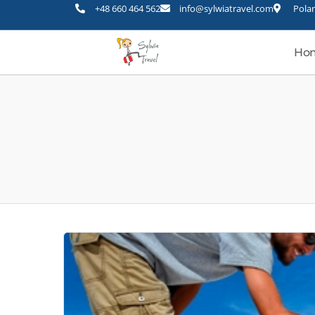
+48 660 464 562
info@sylwiatravel.com
Polan
Ho