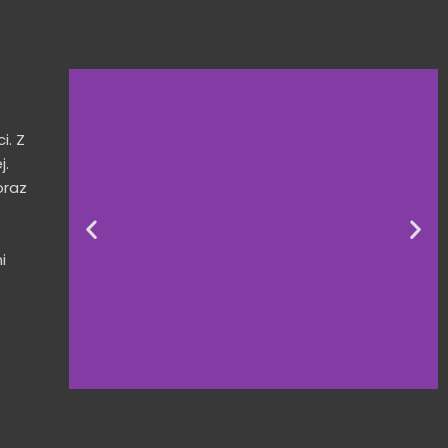
e
i. Z
j.
oraz
i