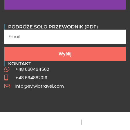
Opinie uczestników
PODRÓŻE SOLO PRZEWODNIK (PDF)
Poznaj opowieści z wypraw pisane przez
naszych uczestników
Wyślij
Sprawdź
KONTAKT
+48 660464562
+48 664882019
info@sylwiatravel.com
Polityka Prywatności
FAQ