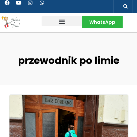
WhatsApp
Wakacje w Peru
Kontakt & Więcej
przewodnik po limie