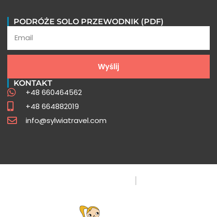
Opinie uczestników
PODRÓŻE SOLO PRZEWODNIK (PDF)
Poznaj opowieści z wypraw pisane przez
naszych uczestników
Wyślij
Sprawdź
KONTAKT
+48 660464562
+48 664882019
info@sylwiatravel.com
Polityka Prywatności
FAQ