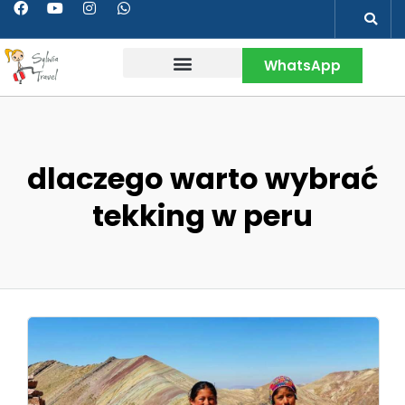
WhatsApp
Wakacje w Peru
Kontakt & Więcej
dlaczego warto wybrać
tekking w peru