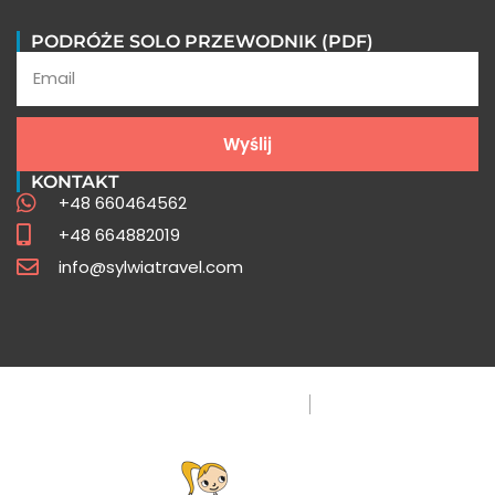
Opinie uczestników
PODRÓŻE SOLO PRZEWODNIK (PDF)
Poznaj opowieści z wypraw pisane przez
naszych uczestników
Wyślij
Sprawdź
KONTAKT
+48 660464562
+48 664882019
info@sylwiatravel.com
Polityka Prywatności
FAQ