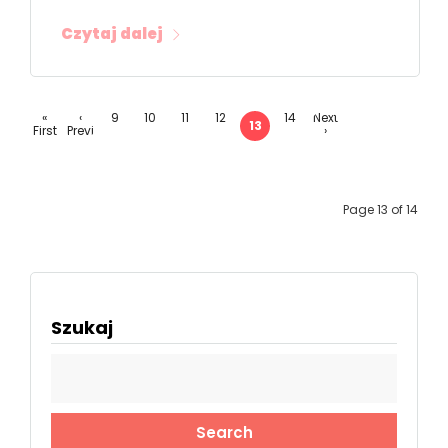
Czytaj dalej
«
‹
9
10
11
12
14
Next
13
First
Previ
›
ous
Page 13 of 14
Szukaj