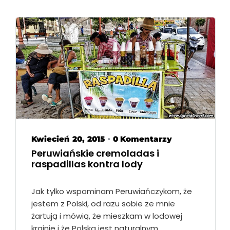
Kwiecień 20, 2015
0 Komentarzy
•
Peruwiańskie cremoladas i
raspadillas kontra lody
Jak tylko wspominam Peruwiańczykom, że
jestem z Polski, od razu sobie ze mnie
żartują i mówią, że mieszkam w lodowej
krainie i że Polska jest naturalnym