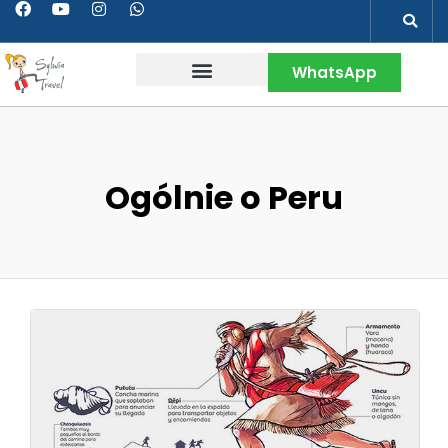
WhatsApp
Wakacje w Peru
Kontakt & Więcej
Ogólnie o Peru