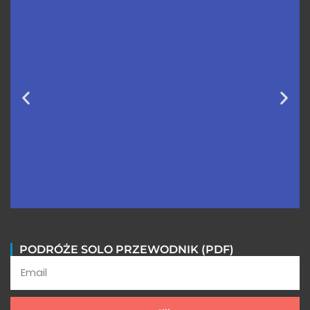
Wycieczki do Peru FAQ
PODRÓŻE SOLO PRZEWODNIK (PDF)
Poznaj odpowiedzi na najczęściej
zadawane pytania o Peru