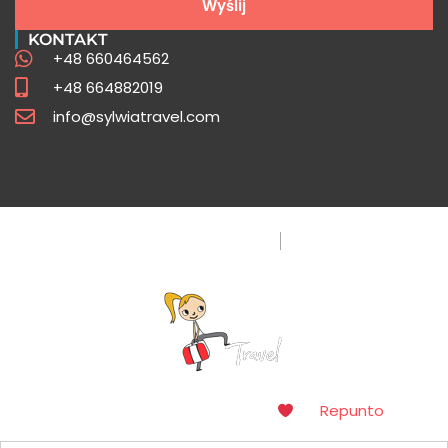
Wyślij
Sprawdź
KONTAKT
+48 660464562
+48 664882019
info@sylwiatravel.com
Polityka Prywatności
FAQ
Copyright © 2016. Made with
by
Repunto