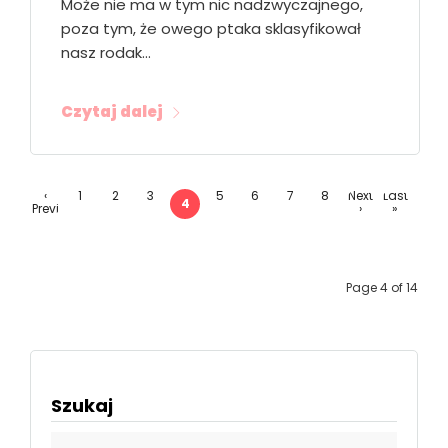
Może nie ma w tym nic nadzwyczajnego,
poza tym, że owego ptaka sklasyfikował
nasz rodak…
Czytaj dalej
‹
1
2
3
5
6
7
8
Next
Last
4
Previ
›
»
ous
Page 4 of 14
Szukaj