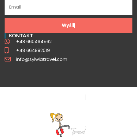
Poznaj odpowiedzi na najczęściej
zadawane pytania o Peru
Wyślij
Sprawdź
KONTAKT
+48 660464562
+48 664882019
info@sylwiatravel.com
Polityka Prywatności
FAQ