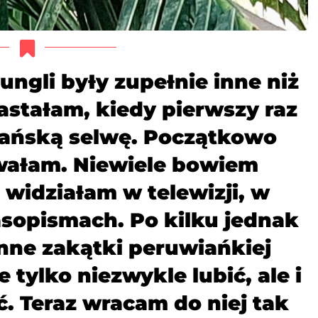
ngli byƗy zupeƗnie inne niż
astaƗam, kiedy pierwszy raz
ańską selwę. Początkowo
owaƗam. Niewiele bowiem
 widziaƗam w telewizji, w
asopismach. Po kilku jednak
ne zakątki peruwiańkiej
e tylko niezwykle lubić, ale i
ć. Teraz wracam do niej tak