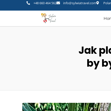
+48 660 464 562
info@sylwiatravel.com
Polan
Ho
Jak p
by b