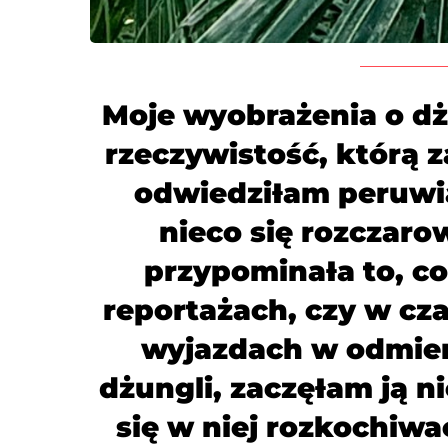
Moje wyobrażenia o dżu
rzeczywistość, którą z
odwiedziƗam peruwi
nieco się rozczar
przypominaƗa to, co
reportażach, czy w cz
wyjazdach w odmien
dżungli, zaczęƗam ją ni
się w niej rozkochiwa