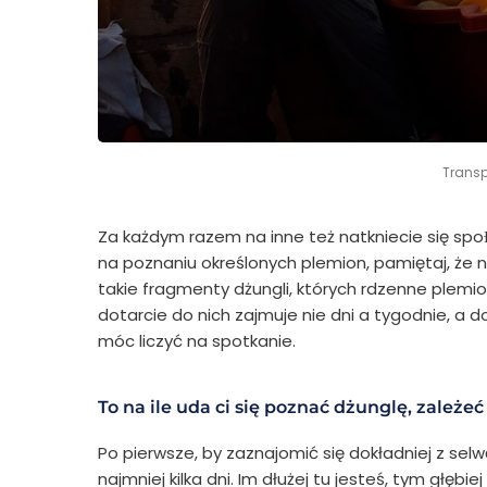
Transp
Za każdym razem na inne też natkniecie się spoƗ
na poznaniu określonych plemion, pamiętaj, że 
takie fragmenty dżungli, których rdzenne plemio
dotarcie do nich zajmuje nie dni a tygodnie, a
móc liczyć na spotkanie.
To na ile uda ci się poznać dżunglę, zależ
Po pierwsze, by zaznajomić się dokładniej z sel
najmniej kilka dni. Im dłużej tu jesteś, tym głębi