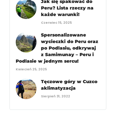
Jak się spakować do
Peru? Lista rzeczy na
każde warunki!
Czerwiec 15, 2025
Spersonalizowane
wycieczki do Peru oraz
po Podlasiu, odkrywaj
z Samimunay – Peru i
Podlasie w jednym sercu!
Kwiecień 25, 2025
Tęczowe góry w Cuzco
aklimatyzacja
Sierpień 31, 2022