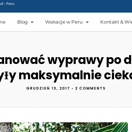
d - Peru
me
Blog
Wakacje w Peru
Kontakt & Wi
lanować wyprawy po dż
yƗy maksymalnie cie
GRUDZIEŃ 13, 2017
•
2 COMMENTS