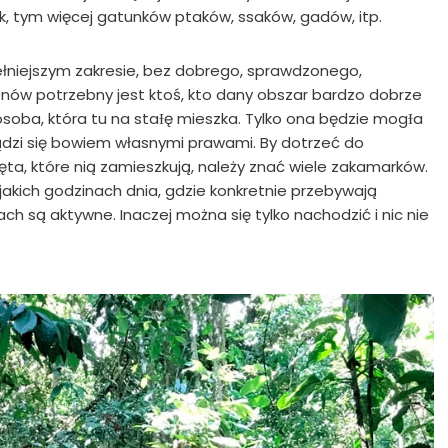
, tym więcej gatunków ptaków, ssaków, gadów, itp.
ełniejszym zakresie, bez dobrego, sprawdzonego,
enów potrzebny jest ktoś, kto dany obszar bardzo dobrze
 osoba, która tu na staƗę mieszka. Tylko ona będzie mogƗa
ądzi się bowiem własnymi prawami. By dotrzeć do
ęta, które nią zamieszkują, należy znać wiele zakamarków.
 jakich godzinach dnia, gdzie konkretnie przebywają
ch są aktywne. Inaczej można się tylko nachodzić i nic nie