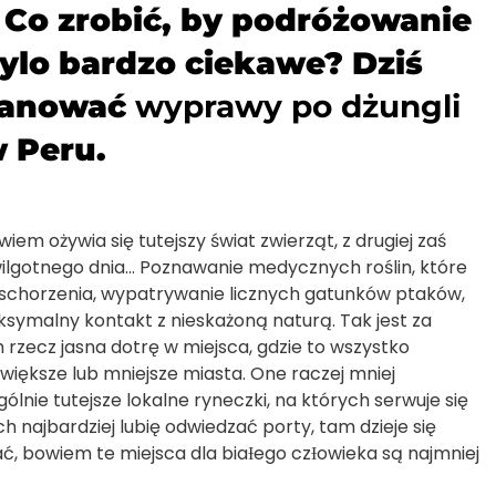
. Co zrobić, by podróżowanie
ylo bardzo ciekawe? Dziś
lanować
wyprawy po dżungli
 Peru.
em ożywia się tutejszy świat zwierząt, z drugiej zaś
wilgotnego dnia… Poznawanie medycznych roślin, które
schorzenia, wypatrywanie licznych gatunków ptaków,
ksymalny kontakt z nieskażoną naturą. Tak jest za
 rzecz jasna dotrę w miejsca, gdzie to wszystko
 większe lub mniejsze miasta. One raczej mniej
ólnie tutejsze lokalne ryneczki, na których serwuje się
 najbardziej lubię odwiedzać porty, tam dzieje się
ć, bowiem te miejsca dla biaƗego czƗowieka są najmniej